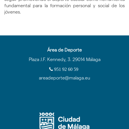
fundamental para la formación personal y social de los
jóvenes.
Área de Deporte
Plaza J.F. Kennedy, 3. 29014 Málaga
951 92 60 59
areadeporte@malaga.eu
Icono
Icono
Icono
Icono
de
de
de
de
facebook
twitter
youtube
Instagram