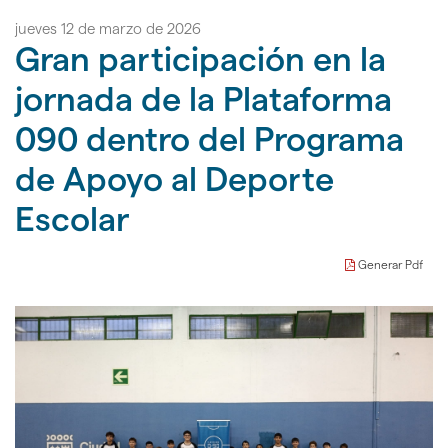
ir
idioma
al
a
jueves 12 de marzo de 2026
la
Gran participación en la
Deporte
página
de
Escolar
jornada de la Plataforma
inicio
090 dentro del Programa
de Apoyo al Deporte
Escolar
Generar Pdf