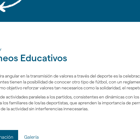
r
neos Educativos
ra angular en la transmisión de valores a través del deporte es la celebra
antes tienen la posibilidad de conocer otro tipo de fútbol, con un reglam
o objetivo reforzar valores tan necesarios como la solidaridad, el respeto 
 de actividades paralelas a los partidos, consistentes en dinámicas con 
gar
 a los familiares de los/as deportistas, que aprenden la importancia de p
 de la actividad sin interferencias innecesarias.
mación
Galería
gar