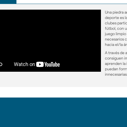
Una piedra a
deporte es l
clubes parti
fútbol, con 
juego limpio
necesarios c
hacia el/la ár
A través de a
consiguen imp
aprenden la 
puedan forma
innecesarias
gar