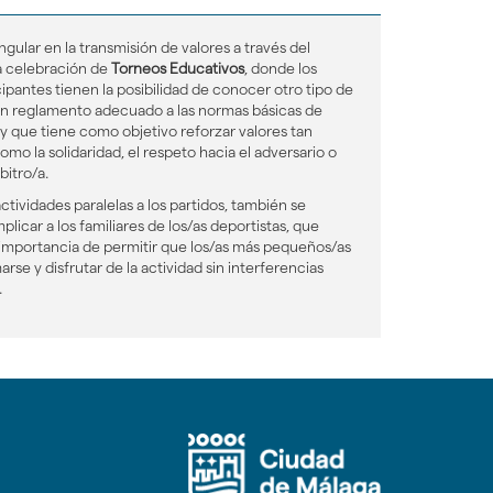
ngular en la transmisión de valores a través del
a celebración de
Torneos Educativos
, donde los
cipantes tienen la posibilidad de conocer otro tipo de
un reglamento adecuado a las normas básicas de
 y que tiene como objetivo reforzar valores tan
omo la solidaridad, el respeto hacia el adversario o
bitro/a.
ctividades paralelas a los partidos, también se
licar a los familiares de los/as deportistas, que
importancia de permitir que los/as más pequeños/as
rse y disfrutar de la actividad sin interferencias
.