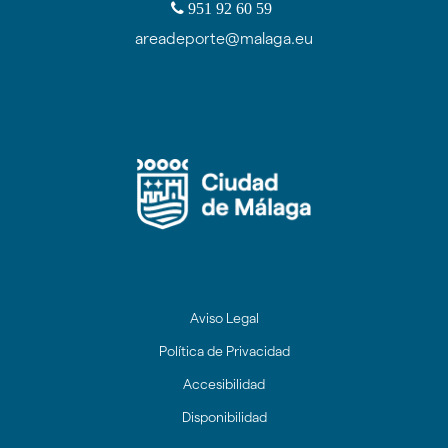
951 92 60 59
areadeporte@malaga.eu
Icono
Icono
Icono
Icono
de
de
de
de
facebook
twitter
youtube
Instagram
Aviso Legal
Política de Privacidad
Accesibilidad
Disponibilidad